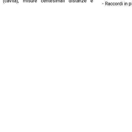
 (cavità), misure centesimali distanze e
- Raccordi in p