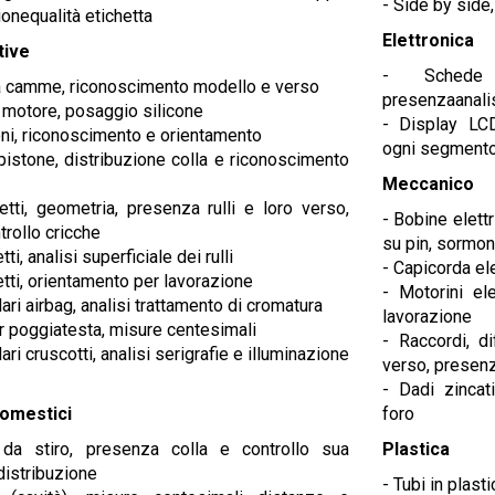
- Side by sid
ionequalità etichetta
Elettronica
tive
- Schede 
 a camme, riconoscimento modello e verso
presenzaanali
e motore, posaggio silicone
- Display LCD
oni, riconoscimento e orientamento
ogni segmento,
pistone, distribuzione colla e riconoscimento
Meccanico
etti, geometria, presenza rulli e loro verso,
- Bobine elettr
trollo cricche
su pin, sormont
tti, analisi superficiale dei rulli
- Capicorda ele
etti, orientamento per lavorazione
- Motorini ele
lari airbag, analisi trattamento di cromatura
lavorazione
er poggiatesta, misure centesimali
- Raccordi, d
lari cruscotti, analisi serigrafie e illuminazione
verso, presenza
- Dadi zincati
domestici
foro
 da stiro, presenza colla e controllo sua
Plastica
distribuzione
- Tubi in plas