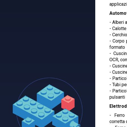
applicaz
Automo
- Alberi
- Calott
- Cerchi
- Corpo 
formato
- Cuscin
OCR, con
- Cuscine
- Cuscin
- Partico
- Tubi p
- Partico
pulsanti
Elettro
- Ferro
corretta 