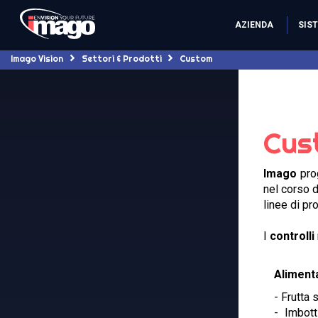
AZIENDA
SIST
Imago Vision
Settori & Prodotti
Custom
Cus
Imago
pro
nel corso d
linee di p
I
controlli
Aliment
- Frutta
- Imbott