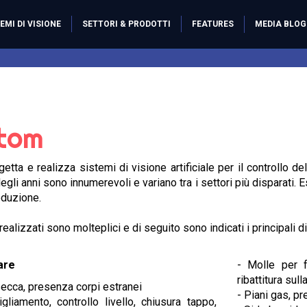
EMI DI VISIONE
SETTORI & PRODOTTI
FEATURES
MEDIA BLOG
Settore Pressofusione
Settore Trafileria
Termoformatrici & Packaging
Settore Biomedicale
tom
Custom
Macchine
getta e realizza sistemi di visione artificiale per il controllo d
egli anni sono innumerevoli e variano tra i settori più disparati.
roduzione.
realizzati sono molteplici e di seguito sono indicati i principali di
are
- Molle per f
ribattitura sull
 secca, presenza corpi estranei
- Piani gas, 
igliamento, controllo livello, chiusura tappo,