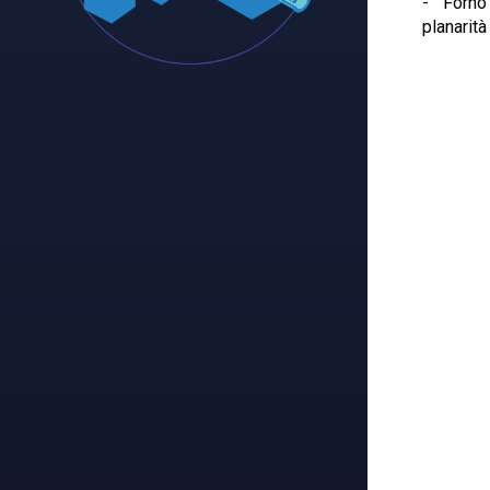
- Forno
planarità